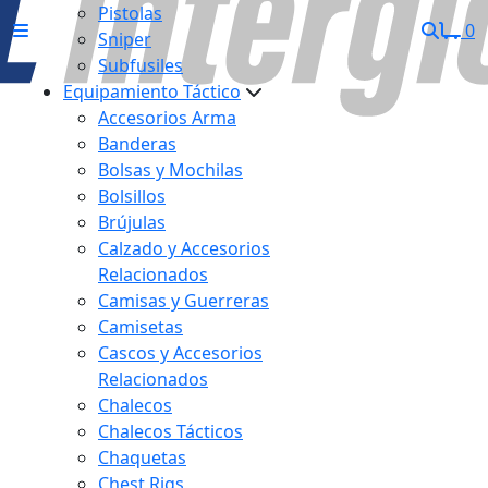
Pistolas
0
Sniper
Subfusiles
Equipamiento Táctico
Accesorios Arma
Banderas
Bolsas y Mochilas
Bolsillos
Brújulas
Calzado y Accesorios
Relacionados
Camisas y Guerreras
Camisetas
Cascos y Accesorios
Relacionados
Chalecos
Chalecos Tácticos
Chaquetas
Chest Rigs