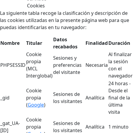
Cookies
La siguiente tabla recoge la clasificación y descripción de
las cookies utilizadas en la presente página web para que
puedas identificarlas en tu navegador:
Datos
Nombre
Titular
Finalidad
Duración
recabados
Cookie
Al finalizar
Sesiones y
propia
la sesión
PHPSESSID
preferencias
Necesaria
(MCL
con el
del visitante
Interglobal)
navegador
24 horas -
Cookie
Desde el
Sesiones de
_gid
propia
Analítica
final de la
los visitantes
(
Google
)
última
visita
Cookie
_gat_UA-
Sesiones de
propia
Analítica
1 minuto
[ID]
los visitantes