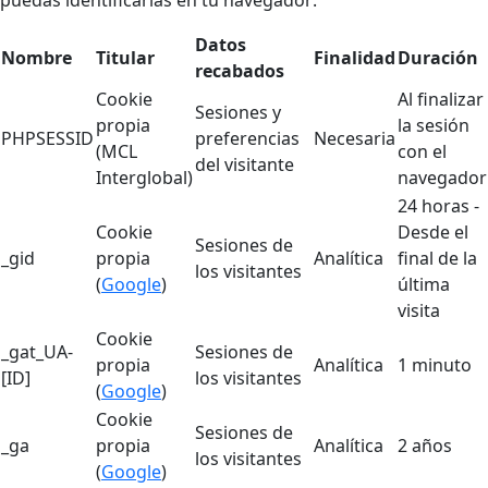
puedas identificarlas en tu navegador:
Datos
Nombre
Titular
Finalidad
Duración
recabados
Cookie
Al finalizar
Sesiones y
propia
la sesión
PHPSESSID
preferencias
Necesaria
(MCL
con el
del visitante
Interglobal)
navegador
24 horas -
Cookie
Desde el
Sesiones de
_gid
propia
Analítica
final de la
los visitantes
(
Google
)
última
visita
Cookie
_gat_UA-
Sesiones de
propia
Analítica
1 minuto
[ID]
los visitantes
(
Google
)
Cookie
Sesiones de
_ga
propia
Analítica
2 años
los visitantes
(
Google
)