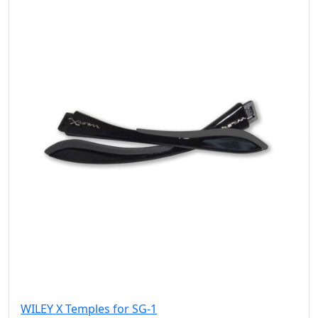
WILEY X Temples for SG-1