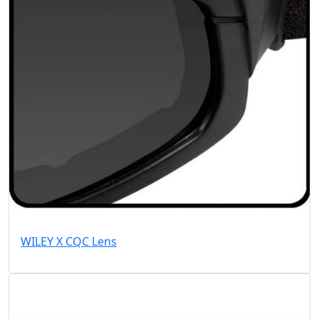
WILEY X CQC Lens