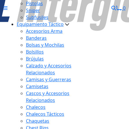
Pistolas
0
Sniper
Subfusiles
Equipamiento Táctico
Accesorios Arma
Banderas
Bolsas y Mochilas
Bolsillos
Brújulas
Calzado y Accesorios
Relacionados
Camisas y Guerreras
Camisetas
Cascos y Accesorios
Relacionados
Chalecos
Chalecos Tácticos
Chaquetas
Chest Rigs