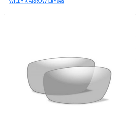
WILEY X ARROW Lenses