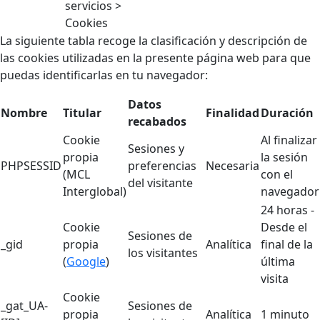
servicios >
Cookies
La siguiente tabla recoge la clasificación y descripción de
las cookies utilizadas en la presente página web para que
puedas identificarlas en tu navegador:
Datos
Nombre
Titular
Finalidad
Duración
recabados
Cookie
Al finalizar
Sesiones y
propia
la sesión
PHPSESSID
preferencias
Necesaria
(MCL
con el
del visitante
Interglobal)
navegador
24 horas -
Cookie
Desde el
Sesiones de
_gid
propia
Analítica
final de la
los visitantes
(
Google
)
última
visita
Cookie
_gat_UA-
Sesiones de
propia
Analítica
1 minuto