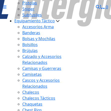
Pistolas
0
Sniper
Subfusiles
Equipamiento Táctico
Accesorios Arma
Banderas
Bolsas y Mochilas
Bolsillos
Brújulas
Calzado y Accesorios
Relacionados
Camisas y Guerreras
Camisetas
Cascos y Accesorios
Relacionados
Chalecos
Chalecos Tácticos
Chaquetas
Chest Rigs