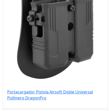
Portacargador Pistola Airsoft Doble Universal
Polímero DragonPro