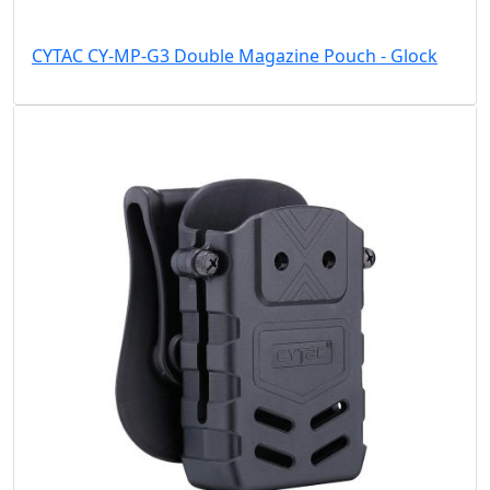
CYTAC CY-MP-G3 Double Magazine Pouch - Glock