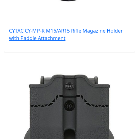
CYTAC CY-MP-R M16/AR15 Rifle Magazine Holder
with Paddle Attachment