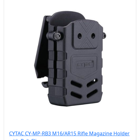
CYTAC CY-MP-RB3 M16/AR15 Rifle Magazine Holder