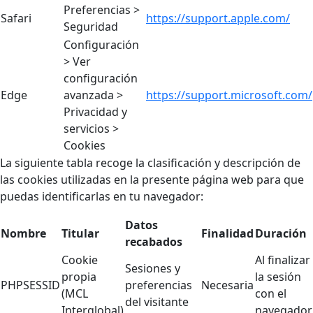
Preferencias >
Safari
https://support.apple.com/
Seguridad
Configuración
> Ver
configuración
Edge
avanzada >
https://support.microsoft.com/
Privacidad y
servicios >
Cookies
La siguiente tabla recoge la clasificación y descripción de
las cookies utilizadas en la presente página web para que
puedas identificarlas en tu navegador:
Datos
Nombre
Titular
Finalidad
Duración
recabados
Cookie
Al finalizar
Sesiones y
propia
la sesión
PHPSESSID
preferencias
Necesaria
(MCL
con el
del visitante
Interglobal)
navegador