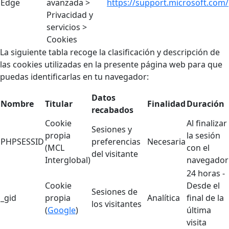
Edge
avanzada >
https://support.microsoft.com/
Privacidad y
servicios >
Cookies
La siguiente tabla recoge la clasificación y descripción de
las cookies utilizadas en la presente página web para que
puedas identificarlas en tu navegador:
Datos
Nombre
Titular
Finalidad
Duración
recabados
Cookie
Al finalizar
Sesiones y
propia
la sesión
PHPSESSID
preferencias
Necesaria
(MCL
con el
del visitante
Interglobal)
navegador
24 horas -
Cookie
Desde el
Sesiones de
_gid
propia
Analítica
final de la
los visitantes
(
Google
)
última
visita