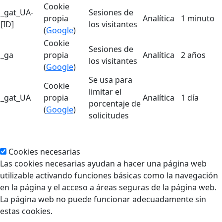
Cookie
_gat_UA-
Sesiones de
propia
Analítica
1 minuto
[ID]
los visitantes
(
Google
)
Cookie
Sesiones de
_ga
propia
Analítica
2 años
los visitantes
(
Google
)
Se usa para
Cookie
limitar el
_gat_UA
propia
Analítica
1 día
porcentaje de
(
Google
)
solicitudes
Cookies necesarias
Las cookies necesarias ayudan a hacer una página web
utilizable activando funciones básicas como la navegación
en la página y el acceso a áreas seguras de la página web.
La página web no puede funcionar adecuadamente sin
estas cookies.