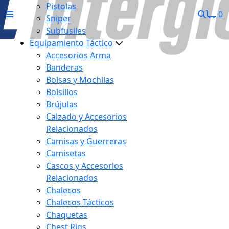
Pistolas
0
Sniper
Subfusiles
Equipamiento Táctico
Accesorios Arma
Banderas
Bolsas y Mochilas
Bolsillos
Brújulas
Calzado y Accesorios
Relacionados
Camisas y Guerreras
Camisetas
Cascos y Accesorios
Relacionados
Chalecos
Chalecos Tácticos
Chaquetas
Chest Rigs