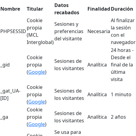
Datos
Nombre
Titular
Finalidad
Duración
recabados
Cookie
Al finalizar
Sesiones y
propia
la sesión
PHPSESSID
preferencias
Necesaria
(MCL
con el
del visitante
Interglobal)
navegador
24 horas -
Cookie
Desde el
Sesiones de
_gid
propia
Analítica
final de la
los visitantes
(
Google
)
última
visita
Cookie
_gat_UA-
Sesiones de
propia
Analítica
1 minuto
[ID]
los visitantes
(
Google
)
Cookie
Sesiones de
_ga
propia
Analítica
2 años
los visitantes
(
Google
)
Se usa para
Cookie