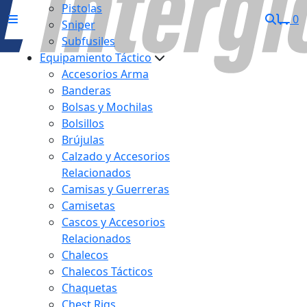
Pistolas
0
Sniper
Subfusiles
Equipamiento Táctico
Accesorios Arma
Banderas
Bolsas y Mochilas
Bolsillos
Brújulas
Calzado y Accesorios
Relacionados
Camisas y Guerreras
Camisetas
Cascos y Accesorios
Relacionados
Chalecos
Chalecos Tácticos
Chaquetas
Chest Rigs