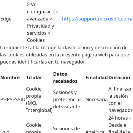
> Ver
configuración
Edge
avanzada >
https://support.microsoft.com/
Privacidad y
servicios >
Cookies
La siguiente tabla recoge la clasificación y descripción de
las cookies utilizadas en la presente página web para que
puedas identificarlas en tu navegador:
Datos
Nombre
Titular
Finalidad
Duración
recabados
Cookie
Al finalizar
Sesiones y
propia
la sesión
PHPSESSID
preferencias
Necesaria
(MCL
con el
del visitante
Interglobal)
navegador
24 horas -
Cookie
Desde el
Sesiones de
_gid
propia
Analítica
final de la