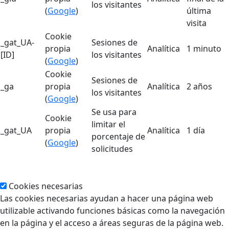
los visitantes
(
Google
)
última
visita
Cookie
_gat_UA-
Sesiones de
propia
Analítica
1 minuto
[ID]
los visitantes
(
Google
)
Cookie
Sesiones de
_ga
propia
Analítica
2 años
los visitantes
(
Google
)
Se usa para
Cookie
limitar el
_gat_UA
propia
Analítica
1 día
porcentaje de
(
Google
)
solicitudes
Cookies necesarias
Las cookies necesarias ayudan a hacer una página web
utilizable activando funciones básicas como la navegación
en la página y el acceso a áreas seguras de la página web.