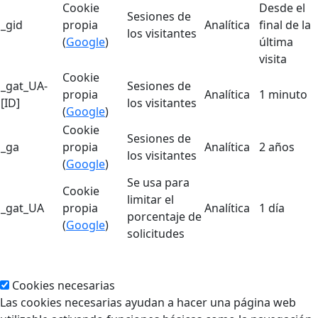
Cookie
Desde el
Sesiones de
_gid
propia
Analítica
final de la
los visitantes
(
Google
)
última
visita
Cookie
_gat_UA-
Sesiones de
propia
Analítica
1 minuto
[ID]
los visitantes
(
Google
)
Cookie
Sesiones de
_ga
propia
Analítica
2 años
los visitantes
(
Google
)
Se usa para
Cookie
limitar el
_gat_UA
propia
Analítica
1 día
porcentaje de
(
Google
)
solicitudes
Cookies necesarias
Las cookies necesarias ayudan a hacer una página web