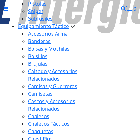
Pistolas
0
Sniper
Subfusiles
Equipamiento Táctico
Accesorios Arma
Banderas
Bolsas y Mochilas
Bolsillos
Brújulas
Calzado y Accesorios
Relacionados
Camisas y Guerreras
Camisetas
Cascos y Accesorios
Relacionados
Chalecos
Chalecos Tácticos
Chaquetas
Chest Rigs