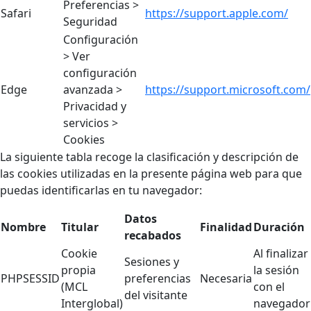
Preferencias >
Safari
https://support.apple.com/
Seguridad
Configuración
> Ver
configuración
Edge
avanzada >
https://support.microsoft.com/
Privacidad y
servicios >
Cookies
La siguiente tabla recoge la clasificación y descripción de
las cookies utilizadas en la presente página web para que
puedas identificarlas en tu navegador:
Datos
Nombre
Titular
Finalidad
Duración
recabados
Cookie
Al finalizar
Sesiones y
propia
la sesión
PHPSESSID
preferencias
Necesaria
(MCL
con el
del visitante
Interglobal)
navegador