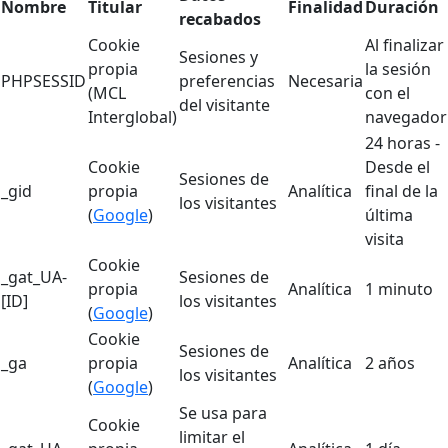
Nombre
Titular
Finalidad
Duración
recabados
Cookie
Al finalizar
Sesiones y
propia
la sesión
PHPSESSID
preferencias
Necesaria
(MCL
con el
del visitante
Interglobal)
navegador
24 horas -
Cookie
Desde el
Sesiones de
_gid
propia
Analítica
final de la
los visitantes
(
Google
)
última
visita
Cookie
_gat_UA-
Sesiones de
propia
Analítica
1 minuto
[ID]
los visitantes
(
Google
)
Cookie
Sesiones de
_ga
propia
Analítica
2 años
los visitantes
(
Google
)
Se usa para
Cookie
limitar el