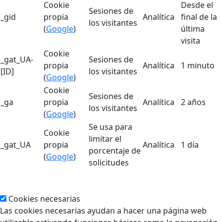
Cookie
Desde el
Sesiones de
_gid
propia
Analítica
final de la
los visitantes
(
Google
)
última
visita
Cookie
_gat_UA-
Sesiones de
propia
Analítica
1 minuto
[ID]
los visitantes
(
Google
)
Cookie
Sesiones de
_ga
propia
Analítica
2 años
los visitantes
(
Google
)
Se usa para
Cookie
limitar el
_gat_UA
propia
Analítica
1 día
porcentaje de
(
Google
)
solicitudes
Cookies necesarias
Las cookies necesarias ayudan a hacer una página web