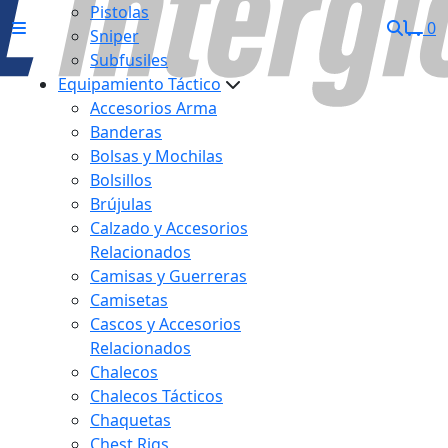
Pistolas
0
Sniper
Subfusiles
Equipamiento Táctico
Accesorios Arma
Banderas
Bolsas y Mochilas
Bolsillos
Brújulas
Calzado y Accesorios
Relacionados
Camisas y Guerreras
Camisetas
Cascos y Accesorios
Relacionados
Chalecos
Chalecos Tácticos
Chaquetas
Chest Rigs