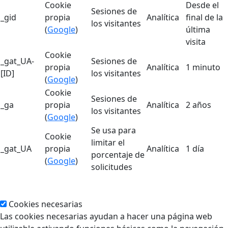
Cookie
Desde el
Sesiones de
_gid
propia
Analítica
final de la
los visitantes
(
Google
)
última
visita
Cookie
_gat_UA-
Sesiones de
propia
Analítica
1 minuto
[ID]
los visitantes
(
Google
)
Cookie
Sesiones de
_ga
propia
Analítica
2 años
los visitantes
(
Google
)
Se usa para
Cookie
limitar el
_gat_UA
propia
Analítica
1 día
porcentaje de
(
Google
)
solicitudes
Cookies necesarias
Las cookies necesarias ayudan a hacer una página web