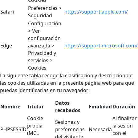
Preferencias >
Safari
https://support.apple.com/
Seguridad
Configuración
> Ver
configuración
Edge
avanzada >
https://support.microsoft.com/
Privacidad y
servicios >
Cookies
La siguiente tabla recoge la clasificación y descripción de
las cookies utilizadas en la presente página web para que
puedas identificarlas en tu navegador:
Datos
Nombre
Titular
Finalidad
Duración
recabados
Cookie
Al finalizar
Sesiones y
propia
la sesión
PHPSESSID
preferencias
Necesaria
(MCL
con el
del visitante