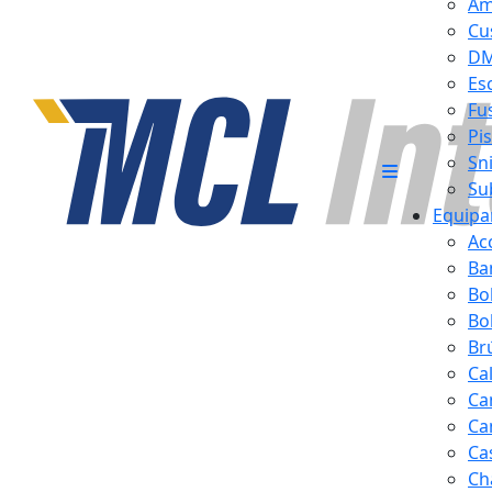
Am
Cu
D
Es
Fus
Pi
Sn
Su
Equipa
Ac
Ba
Bo
Bol
Br
Ca
Ca
Ca
Ca
Ch