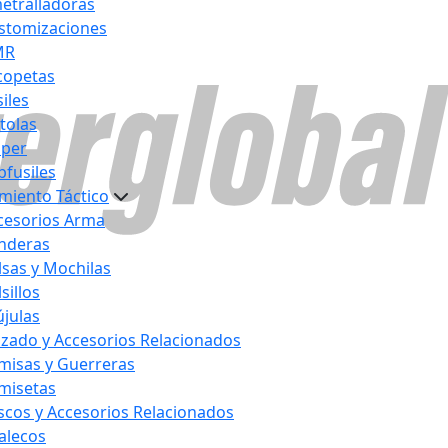
etralladoras
stomizaciones
MR
copetas
iles
stolas
iper
bfusiles
miento Táctico
cesorios Arma
nderas
lsas y Mochilas
sillos
újulas
lzado y Accesorios Relacionados
misas y Guerreras
misetas
scos y Accesorios Relacionados
alecos