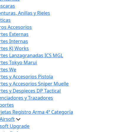
scaras
nturas, Anillas y Rieles
ticas
ros Accesorios
rtes Externas
rtes Internas
rtes KJ Works
rtes Lanzagranadas ICS MGL
rtes Tokyo Marui
rtes We
rtes y Accesorios Pistola
rtes y Accesorios Sniper Muelle
rtes y Despieces DP Tactical
lenciadores y Trazadores
portes
rjetas Registro Arma 4ª Categoría
Airsoft
rsoft Upgrade