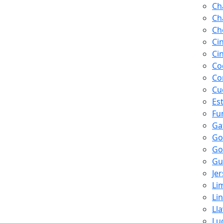
Ch
Ch
Ch
Ci
Ci
Co
Co
Cu
Es
Fu
Ga
Go
Go
Gu
Je
Li
Li
Ll
Lu