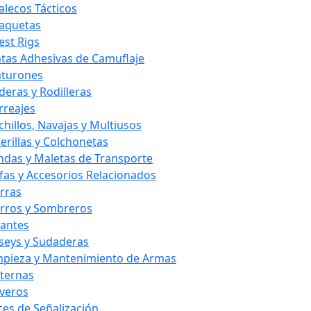
alecos Tácticos
aquetas
est Rigs
ntas Adhesivas de Camuflaje
nturones
deras y Rodilleras
rreajes
chillos, Navajas y Multiusos
terillas y Colchonetas
ndas y Maletas de Transporte
fas y Accesorios Relacionados
rras
rros y Sombreros
antes
rseys y Sudaderas
mpieza y Mantenimiento de Armas
nternas
averos
ces de Señalización