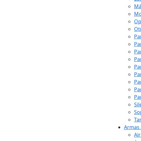
Má
Mo
Op
Ot
Pa
Pa
Pa
Pa
Pa
Pa
Pa
Pa
Pa
Si
So
Ta
Armas 
Ai