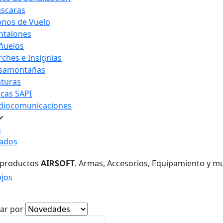
scaras
nos de Vuelo
ntalones
ñuelos
rches e Insignias
samontañas
nturas
acas SAPI
diocomunicaciones
s
ados
 productos
AIRSOFT
. Armas, Accesorios, Equipamiento y m
ojos
ar por