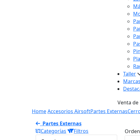
Má
Mo
Pa
Pa
Pa
Pa
Pi
Pl
Ra
Taller
Marca
Destac
Venta de
Home
Accesorios Airsoft
Partes Externas
Cerr
Partes Externas
Categorías
Filtros
Orden