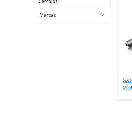
Cerrojos
Marcas
G&G
M24