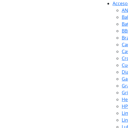
Accesor
AN
Ba
Ba
BB
Br
Ca
Ca
Cr
Cuc
Di
Ga
Gr
Gr
He
HP
Li
Li
Lu