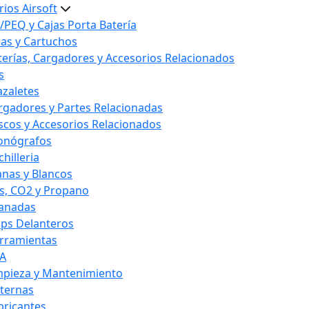
ios Airsoft
/PEQ y Cajas Porta Batería
las y Cartuchos
terías, Cargadores y Accesorios Relacionados
s
azaletes
rgadores y Partes Relacionadas
scos y Accesorios Relacionados
onógrafos
hilleria
anas y Blancos
s, CO2 y Propano
anadas
ips Delanteros
rramientas
A
mpieza y Mantenimiento
nternas
bricantes