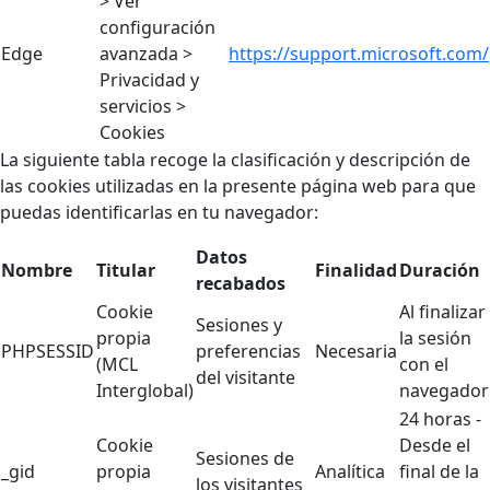
> Ver
configuración
Edge
avanzada >
https://support.microsoft.com/
Privacidad y
servicios >
Cookies
La siguiente tabla recoge la clasificación y descripción de
las cookies utilizadas en la presente página web para que
puedas identificarlas en tu navegador:
Datos
Nombre
Titular
Finalidad
Duración
recabados
Cookie
Al finalizar
Sesiones y
propia
la sesión
PHPSESSID
preferencias
Necesaria
(MCL
con el
del visitante
Interglobal)
navegador
24 horas -
Cookie
Desde el
Sesiones de
_gid
propia
Analítica
final de la
los visitantes