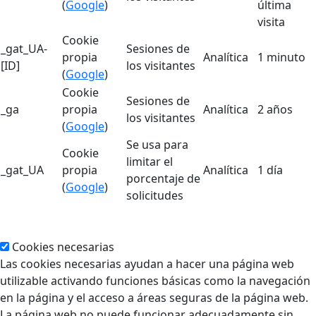
(
Google
)
última
visita
Cookie
_gat_UA-
Sesiones de
propia
Analítica
1 minuto
[ID]
los visitantes
(
Google
)
Cookie
Sesiones de
_ga
propia
Analítica
2 años
los visitantes
(
Google
)
Se usa para
Cookie
limitar el
_gat_UA
propia
Analítica
1 día
porcentaje de
(
Google
)
solicitudes
Cookies necesarias
Las cookies necesarias ayudan a hacer una página web
utilizable activando funciones básicas como la navegación
en la página y el acceso a áreas seguras de la página web.
La página web no puede funcionar adecuadamente sin